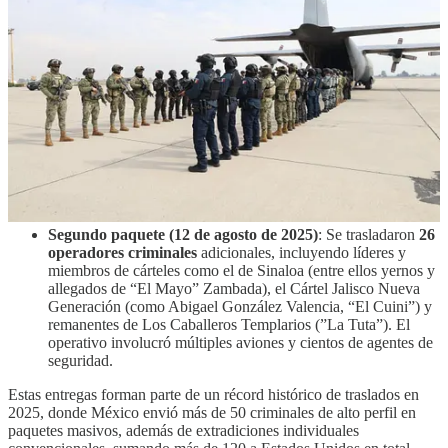
Esta es la tercera entrega masiva en el contexto de una estrecha
cooperación bilateral en materia de seguridad, impulsada en parte
por presiones de la administración estadounidense.
Primer paquete (27 de febrero de 2025)
: México entregó
29 narcotraficantes
de alto perfil, en una de las operaciones
más grandes de su tipo. Entre los trasladados destacaron
figuras como
Rafael Caro Quintero
(exlíder del Cártel de
Guadalajara), exlíderes de Los Zetas y otros miembros de
cárteles importantes. Esta acción ocurrió poco después de la
toma de posesión de Donald Trump y fue presentada como
una medida para combatir el tráfico de drogas y fentanilo.
Segundo paquete (12 de agosto de 2025)
: Se trasladaron
26
operadores criminales
adicionales, incluyendo líderes y
miembros de cárteles como el de Sinaloa (entre ellos yernos y
allegados de “El Mayo” Zambada), el Cártel Jalisco Nueva
Generación (como Abigael González Valencia, “El Cuini”) y
remanentes de Los Caballeros Templarios (”La Tuta”). El
operativo involucró múltiples aviones y cientos de agentes de
seguridad.
Estas entregas forman parte de un récord histórico de traslados en
2025, donde México envió más de 50 criminales de alto perfil en
paquetes masivos, además de extradiciones individuales