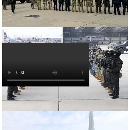
Omar H Garcia Harfuch
@OHarfuch
Esta mañana el
@GabSeguridadMX
trasladó a Estados Unidos a 37
operadores de organizaciones criminales que representaban una
amenaza real para la seguridad del país.
La acción se ejecutó conforme a la Ley de Seguridad Nacional y
bajo mecanismos de cooperación bilateral, con pleno
6:19 PM · Jan 20, 2026
·
30K Vistas
94 Respuestas
·
245 Reenvíos
·
608 Me gusta
Antecedentes: Los paquetes previos en 2025