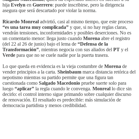
hija
Evelyn
en
Guerrero
: puede inscribirse, pero la dirigencia
asegura que será descartado por violar la norma.
Ricardo Monreal
advirtió, casi al mismo tiempo, que este proceso
“es una tarea muy complicada”
y que, si no hay reglas claras,
vendrán tensiones, inconformidades y posibles deserciones. No es
un comentario menor: llega justo cuando
Morena
abre el registro
(del 22 al 26 de junio) bajo el lema de
“Defensa de la
Transformación”
, mientras negocia con sus aliados del
PT
y el
Verde
para que no se cuele nadie por la puerta trasera.
Lo que queda en evidencia es la vieja costumbre de
Morena
de
vender principios a la carta.
Sheinbaum
marca distancia retórica del
nepotismo mientras su partido permite que una figura tan
cuestionada como
Salgado Macedonio
pruebe suerte solo para
luego
“aplicar”
la regla cuando le convenga.
Monreal
lo dice sin
decirlo: el control interno sigue primando sobre cualquier discurso
de renovación. El resultado es predecible: más simulación de
democracia partidista y menos credibilidad.