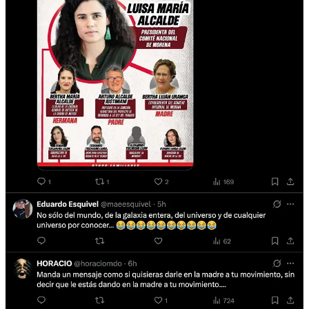
3
Compartir
Discusión sobre este post
Comentarios
Restacks
Lo mejor de
Último
Debates
Sin posts