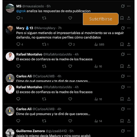
Por supuesto, sigue adelante.
Suscribirse
© 2026 analisis.mx
·
Privacidad
∙
Términos
∙
Aviso de recolección
Crea tu Substack
Descargar la app
Substack
es el hogar de la gran cultura