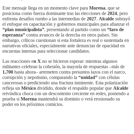
Este mensaje llega en un momento clave para
Morena
, que se
posiciona como fuerza dominante tras las elecciones de
2024
, pero
enfrenta desafíos rumbo a las intermedias de
2027
.
Alcalde
subrayó
el enfoque en capacitación y gobiernos municipales para afianzar el
“plan municipalista”
, presentando al partido como un
“faro de
esperanza”
contra avances de la derecha en otros países. Sin
embargo, críticos cuestionan si esta fortaleza es real o sustentada en
narrativas oficiales, especialmente ante denuncias de opacidad en
encuestas internas para seleccionar candidatos.
Las reacciones e
n X
no se hicieron esperar: mientras algunos
militantes celebran la cohesión, la mayoría de respuestas –más de
1,700
hasta ahora– arremeten contra presuntos lazos con el narco,
corrupción y nepotismo, comparando la
“unidad”
con células
cancerosas o prediciendo una fractura inminente. Esta polarización
refleja un
México
dividido, donde el respaldo popular que
Alcalde
reivindica choca con un descontento creciente en redes, poniendo a
prueba si
Morena
mantendrá su dominio o verá erosionado su
poder en los próximos comicios.