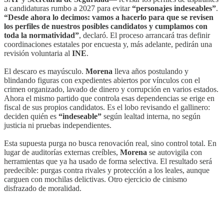
a candidaturas rumbo a 2027 para evitar
“personajes indeseables”
.
“Desde ahora lo decimos: vamos a hacerlo para que se revisen
los perfiles de nuestros posibles candidatos y cumplamos con
toda la normatividad”
, declaró. El proceso arrancará tras definir
coordinaciones estatales por encuesta y, más adelante, pedirán una
revisión voluntaria al
INE
.
El descaro es mayúsculo.
Morena
lleva años postulando y
blindando figuras con expedientes abiertos por vínculos con el
crimen organizado, lavado de dinero y corrupción en varios estados.
Ahora el mismo partido que controla esas dependencias se erige en
fiscal de sus propios candidatos. Es el lobo revisando el gallinero:
deciden quién es
“indeseable”
según lealtad interna, no según
justicia ni pruebas independientes.
Esta supuesta purga no busca renovación real, sino control total. En
lugar de auditorías externas creíbles,
Morena
se autovigila con
herramientas que ya ha usado de forma selectiva. El resultado será
predecible: purgas contra rivales y protección a los leales, aunque
carguen con mochilas delictivas. Otro ejercicio de cinismo
disfrazado de moralidad.