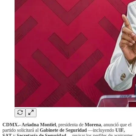
CDMX.- Ariadna Montiel
, presidenta de
Morena
, anunció que el
partido solicitará al
Gabinete de Seguridad
—incluyendo
UIF,
SAT
y
Secretaría de Seguridad
— revisar los perfiles de aspirantes