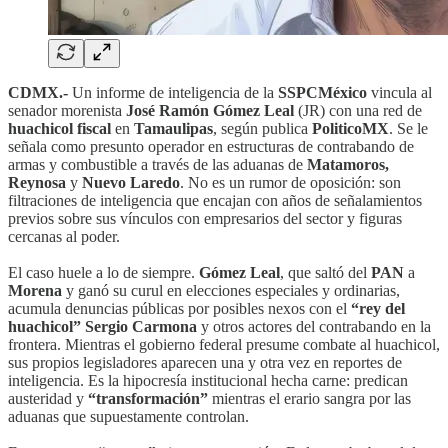
CDMX.-
Un informe de inteligencia de la
SSPCMéxico
vincula al
senador morenista
José Ramón Gómez Leal
(JR) con una red de
huachicol fiscal
en
Tamaulipas
, según publica
PoliticoMX
. Se le
señala como presunto operador en estructuras de contrabando de
armas y combustible a través de las aduanas de
Matamoros,
Reynosa
y
Nuevo Laredo
. No es un rumor de oposición: son
filtraciones de inteligencia que encajan con años de señalamientos
previos sobre sus vínculos con empresarios del sector y figuras
cercanas al poder.
El caso huele a lo de siempre.
Gómez Leal
, que saltó del
PAN
a
Morena
y ganó su curul en elecciones especiales y ordinarias,
acumula denuncias públicas por posibles nexos con el
“rey del
huachicol” Sergio Carmona
y otros actores del contrabando en la
frontera. Mientras el gobierno federal presume combate al huachicol,
sus propios legisladores aparecen una y otra vez en reportes de
inteligencia. Es la hipocresía institucional hecha carne: predican
austeridad y
“transformación”
mientras el erario sangra por las
aduanas que supuestamente controlan.