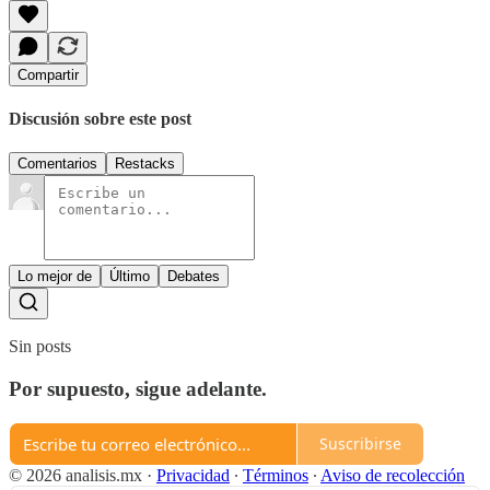
Compartir
Discusión sobre este post
Comentarios
Restacks
Lo mejor de
Último
Debates
Sin posts
Por supuesto, sigue adelante.
Suscribirse
© 2026 analisis.mx
·
Privacidad
∙
Términos
∙
Aviso de recolección