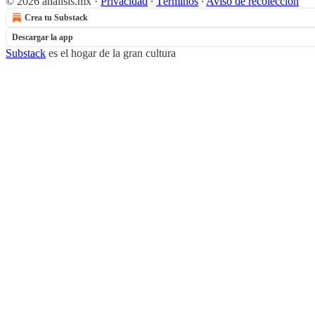
© 2026 analisis.mx
·
Privacidad
∙
Términos
∙
Aviso de recolección
Crea tu Substack
Descargar la app
Substack
es el hogar de la gran cultura