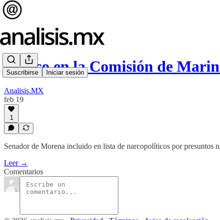
¡Narco en la Comisión de Mari
Suscribirse
Iniciar sesión
Analisis.MX
feb 19
1
Senador de Morena incluido en lista de narcopolíticos por presuntos n
Leer →
Comentarios