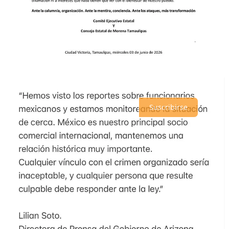
Lo mejor de
Último
Debates
Sin posts
Por supuesto, sigue adelante.
Suscribirse
© 2026 analisis.mx
·
Privacidad
∙
Términos
∙
Aviso de recolección
Crea tu Substack
Descargar la app
Substack
es el hogar de la gran cultura