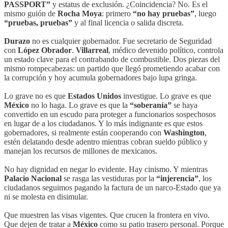
PASSPORT”
y estatus de exclusión. ¿Coincidencia? No. Es el
mismo guión de
Rocha Moya
: primero
“no hay pruebas”
, luego
“pruebas, pruebas”
y al final licencia o salida discreta.
Durazo
no es cualquier gobernador. Fue secretario de Seguridad
con
López Obrador
.
Villarreal
, médico devenido político, controla
un estado clave para el contrabando de combustible. Dos piezas del
mismo rompecabezas: un partido que llegó prometiendo acabar con
la corrupción y hoy acumula gobernadores bajo lupa gringa.
Lo grave no es que
Estados Unidos
investigue. Lo grave es que
México
no lo haga. Lo grave es que la
“soberanía”
se haya
convertido en un escudo para proteger a funcionarios sospechosos
en lugar de a los ciudadanos. Y lo más indignante es que estos
gobernadores, si realmente están cooperando con
Washington
,
estén delatando desde adentro mientras cobran sueldo público y
manejan los recursos de millones de mexicanos.
No hay dignidad en negar lo evidente. Hay cinismo. Y mientras
Palacio Nacional
se rasga las vestiduras por la
“injerencia”
, los
ciudadanos seguimos pagando la factura de un narco-Estado que ya
ni se molesta en disimular.
Que muestren las visas vigentes. Que crucen la frontera en vivo.
Que dejen de tratar a
México
como su patio trasero personal. Porque