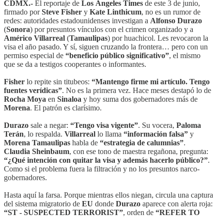
CDMX.-
El reportaje de
Los Ángeles Times
de este 3 de junio,
firmado por
Steve Fisher
y
Kate Linthicum
, no es un rumor de
redes: autoridades estadounidenses investigan a
Alfonso Durazo
(
Sonora
) por presuntos vínculos con el crimen organizado y a
Américo Villarreal
(
Tamaulipas
) por huachicol. Les revocaron la
visa el año pasado. Y sí, siguen cruzando la frontera… pero con un
permiso especial de
“beneficio público significativo”
, el mismo
que se da a testigos cooperantes o informantes.
Fisher
lo repite sin titubeos:
“Mantengo firme mi artículo. Tengo
fuentes verídicas”
. No es la primera vez. Hace meses destapó lo de
Rocha Moya
en
Sinaloa
y hoy suma dos gobernadores más de
Morena
. El patrón es clarísimo.
Durazo
sale a negar:
“Tengo visa vigente”
. Su vocera,
Paloma
Terán
, lo respalda.
Villarreal
lo llama
“información falsa”
y
Morena Tamaulipas
habla de
“estrategia de calumnias”
.
Claudia Sheinbaum
, con ese tono de maestra regañona, pregunta:
“¿Qué intención con quitar la visa y además hacerlo público?”
.
Como si el problema fuera la filtración y no los presuntos narco-
gobernadores.
Hasta aquí la farsa. Porque mientras ellos niegan, circula una captura
del sistema migratorio de
EU
donde
Durazo
aparece con alerta roja:
“ST - SUSPECTED TERRORIST”
, orden de
“REFER TO