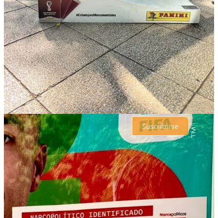
Comentarios
Restacks
Lo mejor de
Último
Debates
Sin posts
Por supuesto, sigue adelante.
Suscribirse
© 2026 analisis.mx
·
Privacidad
∙
Términos
∙
Aviso de recolección
Crea tu Substack
Descargar la app
Substack
es el hogar de la gran cultura