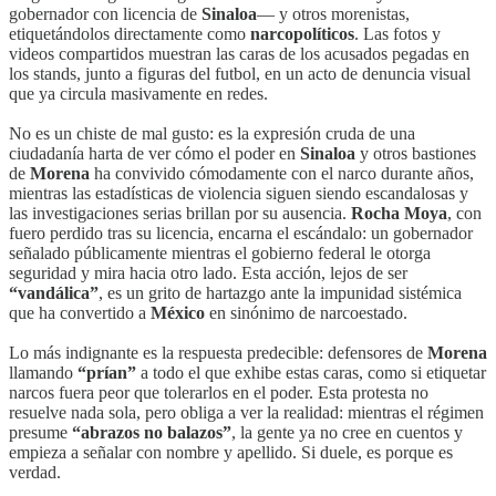
gobernador con licencia de
Sinaloa
— y otros morenistas,
etiquetándolos directamente como
narcopolíticos
. Las fotos y
videos compartidos muestran las caras de los acusados pegadas en
los stands, junto a figuras del futbol, en un acto de denuncia visual
que ya circula masivamente en redes.
No es un chiste de mal gusto: es la expresión cruda de una
ciudadanía harta de ver cómo el poder en
Sinaloa
y otros bastiones
de
Morena
ha convivido cómodamente con el narco durante años,
mientras las estadísticas de violencia siguen siendo escandalosas y
las investigaciones serias brillan por su ausencia.
Rocha Moya
, con
fuero perdido tras su licencia, encarna el escándalo: un gobernador
señalado públicamente mientras el gobierno federal le otorga
seguridad y mira hacia otro lado. Esta acción, lejos de ser
“vandálica”
, es un grito de hartazgo ante la impunidad sistémica
que ha convertido a
México
en sinónimo de narcoestado.
Lo más indignante es la respuesta predecible: defensores de
Morena
llamando
“prían”
a todo el que exhibe estas caras, como si etiquetar
narcos fuera peor que tolerarlos en el poder. Esta protesta no
resuelve nada sola, pero obliga a ver la realidad: mientras el régimen
presume
“abrazos no balazos”
, la gente ya no cree en cuentos y
empieza a señalar con nombre y apellido. Si duele, es porque es
verdad.