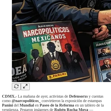
CDMX.-
La mañana de ayer, activistas de
Defensorxs
y cuentas
como
@narcopoliticos_
convirtieron la exposición de estampas
Panini
del
Mundial
en
Paseo de la Reforma
en un tablero de la
vergüenza. Pegaron imágenes de
Rubén Rocha Moya
—