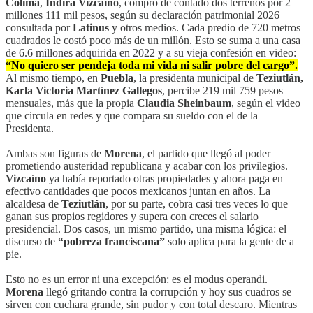
Colima
,
Indira Vizcaíno
, compró de contado dos terrenos por 2
millones 111 mil pesos, según su declaración patrimonial 2026
consultada por
Latinus
y otros medios. Cada predio de 720 metros
cuadrados le costó poco más de un millón. Esto se suma a una casa
de 6.6 millones adquirida en 2022 y a su vieja confesión en video:
“No quiero ser pendeja toda mi vida ni salir pobre del cargo”.
Al mismo tiempo, en
Puebla
, la presidenta municipal de
Teziutlán,
Karla Victoria Martínez Gallegos
, percibe 219 mil 759 pesos
mensuales, más que la propia
Claudia Sheinbaum
, según el video
que circula en redes y que compara su sueldo con el de la
Presidenta.
Ambas son figuras de
Morena
, el partido que llegó al poder
prometiendo austeridad republicana y acabar con los privilegios.
Vizcaíno
ya había reportado otras propiedades y ahora paga en
efectivo cantidades que pocos mexicanos juntan en años. La
alcaldesa de
Teziutlán
, por su parte, cobra casi tres veces lo que
ganan sus propios regidores y supera con creces el salario
presidencial. Dos casos, un mismo partido, una misma lógica: el
discurso de
“pobreza franciscana”
solo aplica para la gente de a
pie.
Esto no es un error ni una excepción: es el modus operandi.
Morena
llegó gritando contra la corrupción y hoy sus cuadros se
sirven con cuchara grande, sin pudor y con total descaro. Mientras