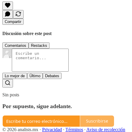
Compartir
Discusión sobre este post
Comentarios
Restacks
Lo mejor de
Último
Debates
Sin posts
Por supuesto, sigue adelante.
Suscribirse
© 2026 analisis.mx
·
Privacidad
∙
Términos
∙
Aviso de recolección