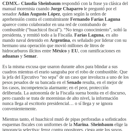
CDMX.- Claudia Sheinbaum
respondió con la frase ya clásica del
manual morenista cuando
Jorge Chaparro
le preguntó por el
senador
Adán Augusto López
, quien según la orden de
aprehensión contra el contralmirante
Fernando Farías Laguna
aparece como colaborador en una red de contrabando de
combustible (“huachicol fiscal”). “No tengo conocimiento”, soltó la
presidenta, y remitió todo a la Fiscalía.
Farías Laguna
, ex alto
mando naval detenido en
Argentina
, es señalado por liderar con su
hermano una operación que movió millones de litros de
hidrocarburos ilícitos entre
México
y
EU
, con ramificaciones en
aduanas
y
Semar
.
Es la misma excusa que usaron durante años para blindar a sus
cuadros mientras el erario sangraba por el robo de combustible. Que
la jefa del Ejecutivo “no sepa” de un caso que involucra a uno de los
pesos pesados de su bancada en el
Senado
resulta, en el mejor de
los casos, incompetencia alarmante; en el peor, protección
deliberada. La autonomía de la Fiscalía suena bonita en el discurso,
pero cuando se trata de morenistas de alto nivel, la información
nunca llega al escritorio presidencial… o sí llega y se ignora
convenientemente.
Mientras tanto, el huachicol mutó de pipas perforadas a sofisticados
esquemas fiscales con uniformes de la
Marina
.
Sheinbaum
elige la
ignorancia selectiva: feroz contra opositores, ciega ante los suyos.