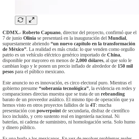
CDMX.- Roberto Capuano
, director del proyecto, confirmó que el
7 de junio
Olinia
se presentará en la inauguración del
Mundial
,
supuestamente abriendo
“un nuevo capítulo en la transformación
de México”
. La realidad es más cruda: lo que venden como orgullo
patrio es un vehículo eléctrico genérico importado de
China
,
disponible por mayoreo en menos de
2,000 dólares
, al que solo le
cambian logo y le ponen un precio inflado de alrededor de
150 mil
pesos
para el público mexicano.
Este anuncio no es innovación, es circo electoral puro. Mientras el
gobierno presume
“soberanía tecnológica”
, la evidencia en redes y
comparaciones directas muestra que se trata de un
rebranding
barato de un proveedor asiático. El mismo tipo de operación que ya
hemos visto en otros proyectos fallidos de la
4T
: mucha
presentación con
powerpoint
de secundaria, disfraz de científico
loco incluido, y cero sustento real en ingeniería nacional. Ni
baterías, ni cadena de suministro, ni homologación seria. Solo humo
y dinero público.
Es una burla a los mexicanos. En vez de resolver problemas reales