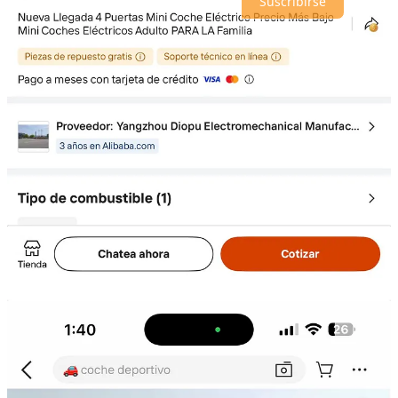
Suscribirse
© 2026 analisis.mx
·
Privacidad
∙
Términos
∙
Aviso de recolección
Crea tu Substack
Descargar la app
Substack
es el hogar de la gran cultura