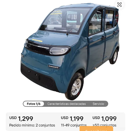
Compartir
Discusión sobre este post
Comentarios
Restacks
Lo mejor de
Último
Debates
Sin posts
Por supuesto, sigue adelante.