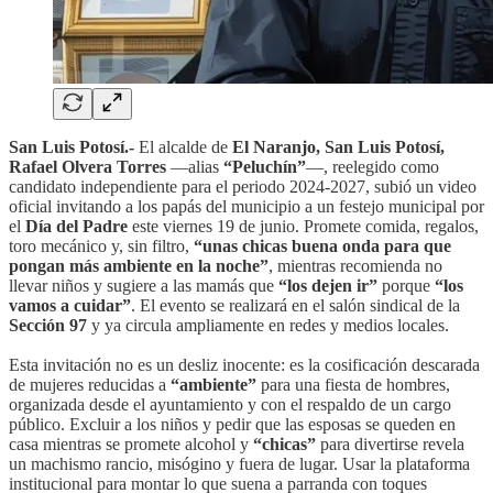
San Luis Potosí.-
El alcalde de
El Naranjo, San Luis Potosí,
Rafael Olvera Torres
—alias
“Peluchín”
—, reelegido como
candidato independiente para el periodo 2024-2027,
subió un video
oficial invitando a los papás del municipio a un festejo municipal por
el
Día del Padre
este viernes 19 de junio. Promete comida, regalos,
toro mecánico y, sin filtro,
“unas chicas buena onda para que
pongan más ambiente en la noche”
, mientras recomienda no
llevar niños y sugiere a las mamás que
“los dejen ir”
porque
“los
vamos a cuidar”
. El evento se realizará en el salón sindical de la
Sección 97
y ya circula ampliamente en redes y medios locales.
Esta invitación no es un desliz inocente: es la cosificación descarada
de mujeres reducidas a
“ambiente”
para una fiesta de hombres,
organizada desde el ayuntamiento y con el respaldo de un cargo
público. Excluir a los niños y pedir que las esposas se queden en
casa mientras se promete alcohol y
“chicas”
para divertirse revela
un machismo rancio, misógino y fuera de lugar. Usar la plataforma
institucional para montar lo que suena a parranda con toques