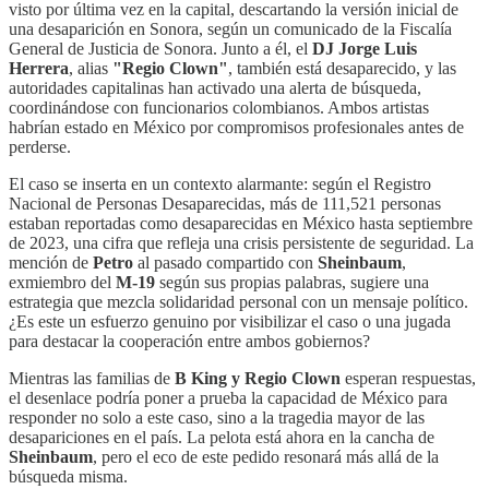
visto por última vez en la capital, descartando la versión inicial de
una desaparición en Sonora, según un comunicado de la Fiscalía
General de Justicia de Sonora. Junto a él, el
DJ Jorge Luis
Herrera
, alias
"Regio Clown"
, también está desaparecido, y las
autoridades capitalinas han activado una alerta de búsqueda,
coordinándose con funcionarios colombianos. Ambos artistas
habrían estado en México por compromisos profesionales antes de
perderse.
El caso se inserta en un contexto alarmante: según el Registro
Nacional de Personas Desaparecidas, más de 111,521 personas
estaban reportadas como desaparecidas en México hasta septiembre
de 2023, una cifra que refleja una crisis persistente de seguridad. La
mención de
Petro
al pasado compartido con
Sheinbaum
,
exmiembro del
M-19
según sus propias palabras, sugiere una
estrategia que mezcla solidaridad personal con un mensaje político.
¿Es este un esfuerzo genuino por visibilizar el caso o una jugada
para destacar la cooperación entre ambos gobiernos?
Mientras las familias de
B King y Regio Clown
esperan respuestas,
el desenlace podría poner a prueba la capacidad de México para
responder no solo a este caso, sino a la tragedia mayor de las
desapariciones en el país. La pelota está ahora en la cancha de
Sheinbaum
, pero el eco de este pedido resonará más allá de la
búsqueda misma.