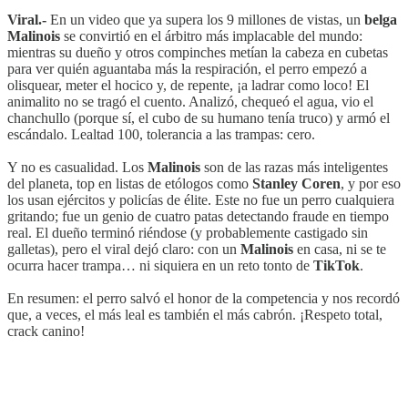
Viral.-
En un video que ya supera los 9 millones de vistas, un
belga
Malinois
se convirtió en el árbitro más implacable del mundo:
mientras su dueño y otros compinches metían la cabeza en cubetas
para ver quién aguantaba más la respiración, el perro empezó a
olisquear, meter el hocico y, de repente, ¡a ladrar como loco! El
animalito no se tragó el cuento. Analizó, chequeó el agua, vio el
chanchullo (porque sí, el cubo de su humano tenía truco) y armó el
escándalo. Lealtad 100, tolerancia a las trampas: cero.
Y no es casualidad. Los
Malinois
son de las razas más inteligentes
del planeta, top en listas de etólogos como
Stanley Coren
, y por eso
los usan ejércitos y policías de élite. Este no fue un perro cualquiera
gritando; fue un genio de cuatro patas detectando fraude en tiempo
real. El dueño terminó riéndose (y probablemente castigado sin
galletas), pero el viral dejó claro: con un
Malinois
en casa, ni se te
ocurra hacer trampa… ni siquiera en un reto tonto de
TikTok
.
En resumen: el perro salvó el honor de la competencia y nos recordó
que, a veces, el más leal es también el más cabrón. ¡Respeto total,
crack canino!