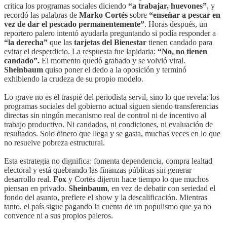
critica los programas sociales diciendo
“a trabajar, huevones”
, y
recordó las palabras de
Marko Cortés
sobre
“enseñar a pescar en
vez de dar el pescado permanentemente”
. Horas después, un
reportero palero intentó ayudarla preguntando si podía responder a
“la derecha”
que las
tarjetas del Bienestar
tienen candado para
evitar el desperdicio. La respuesta fue lapidaria:
“No, no tienen
candado”.
El momento quedó grabado y se volvió viral.
Sheinbaum
quiso poner el dedo a la oposición y terminó
exhibiendo la crudeza de su propio modelo.
Lo grave no es el traspié del periodista servil, sino lo que revela: los
programas sociales del gobierno actual siguen siendo transferencias
directas sin ningún mecanismo real de control ni de incentivo al
trabajo productivo. Ni candados, ni condiciones, ni evaluación de
resultados. Solo dinero que llega y se gasta, muchas veces en lo que
no resuelve pobreza estructural.
Esta estrategia no dignifica: fomenta dependencia, compra lealtad
electoral y está quebrando las finanzas públicas sin generar
desarrollo real.
Fox
y Cortés dijeron hace tiempo lo que muchos
piensan en privado.
Sheinbaum
, en vez de debatir con seriedad el
fondo del asunto, prefiere el show y la descalificación. Mientras
tanto, el país sigue pagando la cuenta de un populismo que ya no
convence ni a sus propios paleros.