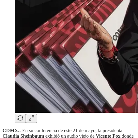
CDMX.-
En su conferencia de este 21 de mayo, la presidenta
Claudia Sheinbaum
exhibió un audio viejo de
Vicente Fox
donde