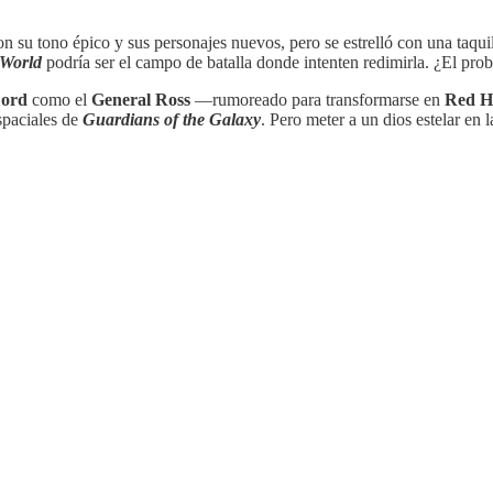
n su tono épico y sus personajes nuevos, pero se estrelló con una taquill
 World
podría ser el campo de batalla donde intenten redimirla. ¿El pr
Ford
como el
General Ross
—rumoreado para transformarse en
Red H
spaciales de
Guardians of the Galaxy
. Pero meter a un dios estelar en 