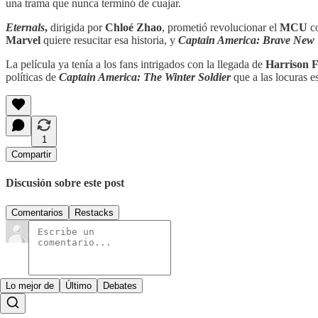
una trama que nunca terminó de cuajar.
Eternals
,
dirigida por
Chloé Zhao
, prometió revolucionar el
MCU
co
Marvel
quiere resucitar esa historia, y
Captain America: Brave New
La película ya tenía a los fans intrigados con la llegada de
Harrison 
políticas de
Captain America: The Winter Soldier
que a las locuras e
1
Compartir
Discusión sobre este post
Comentarios
Restacks
Lo mejor de
Último
Debates