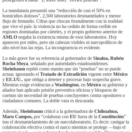
La mandataria presumió una “reducción de casi el 50% en
homicidios dolosos”, 2,500 laboratorios desmantelados y menor
flujo de fentanilo. Cifras que chocan frontalmente con la realidad
que vive el país: la violencia no ha cedido de forma creíble en
regiones dominadas por cárteles, y el propio gobierno anterior de
AMLO
negaba la existencia misma de esos laboratorios. Hoy
aparecen por miles, pero sin cabezas visibles ni narcopolíticos de
alto nivel tras las rejas. La incongruencia es evidente.
Lo más grave fue su referencia al gobernador de
Sinaloa, Rubén
Rocha Moya
, señalado por autoridades estadounidenses.
Sheinbaum
repitió como mantra que sin “pruebas” no se puede
actuar, ignorando el
Tratado de Extradición
vigente entre
México
y
EE.UU.
, que obliga a detener y procesar bajo sospecha grave.
Mientras exige evidencias a
Washington
, en
México
su gobierno y
aliados han aplicado prisión preventiva oficiosa y bloqueos de
cuentas sin necesidad de pruebas concluyentes contra opositores o
ciudadanos comunes. La doble vara es descarada.
Además,
Sheinbaum
criticó a la gobernadora de
Chihuahua,
Maru Campos,
por “colaborar con
EU
fuera de la
Constitución
”
tras el desmantelamiento de un narcolaboratorio. Es decir: castigar la
colaboración efectiva contra el narco mientras se protege —bajo el