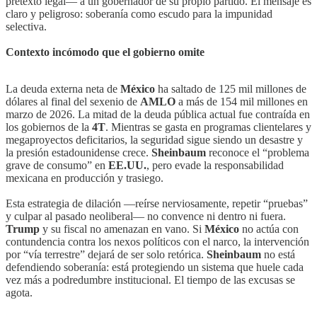
pretexto legal— a un gobernador de su propio partido. El mensaje es
claro y peligroso: soberanía como escudo para la impunidad
selectiva.
Contexto incómodo que el gobierno omite
La deuda externa neta de
México
ha saltado de 125 mil millones de
dólares al final del sexenio de
AMLO
a más de 154 mil millones en
marzo de 2026. La mitad de la deuda pública actual fue contraída en
los gobiernos de la
4T
. Mientras se gasta en programas clientelares y
megaproyectos deficitarios, la seguridad sigue siendo un desastre y
la presión estadounidense crece.
Sheinbaum
reconoce el “problema
grave de consumo” en
EE.UU.
, pero evade la responsabilidad
mexicana en producción y trasiego.
Esta estrategia de dilación —reírse nerviosamente, repetir “pruebas”
y culpar al pasado neoliberal— no convence ni dentro ni fuera.
Trump
y su fiscal no amenazan en vano. Si
México
no actúa con
contundencia contra los nexos políticos con el narco, la intervención
por “vía terrestre” dejará de ser solo retórica.
Sheinbaum
no está
defendiendo soberanía: está protegiendo un sistema que huele cada
vez más a podredumbre institucional. El tiempo de las excusas se
agota.