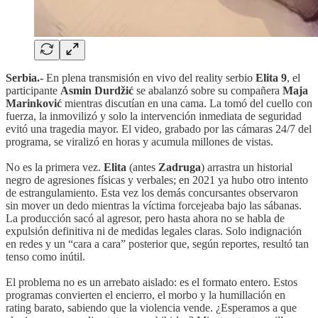
Serbia.-
En plena transmisión en vivo del reality serbio
Elita 9
, el
participante
Asmin Durdžić
se abalanzó sobre su compañera
Maja
Marinković
mientras discutían en una cama. La tomó del cuello con
fuerza, la inmovilizó y solo la intervención inmediata de seguridad
evitó una tragedia mayor. El video, grabado por las cámaras 24/7 del
programa, se viralizó en horas y acumula millones de vistas.
No es la primera vez.
Elita
(antes
Zadruga
) arrastra un historial
negro de agresiones físicas y verbales; en 2021 ya hubo otro intento
de estrangulamiento. Esta vez los demás concursantes observaron
sin mover un dedo mientras la víctima forcejeaba bajo las sábanas.
La producción sacó al agresor, pero hasta ahora no se habla de
expulsión definitiva ni de medidas legales claras. Solo indignación
en redes y un “cara a cara” posterior que, según reportes, resultó tan
tenso como inútil.
El problema no es un arrebato aislado: es el formato entero. Estos
programas convierten el encierro, el morbo y la humillación en
rating barato, sabiendo que la violencia vende. ¿Esperamos a que