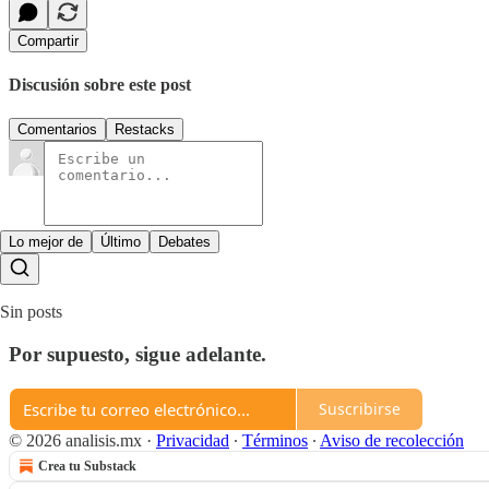
Compartir
Discusión sobre este post
Comentarios
Restacks
Lo mejor de
Último
Debates
Sin posts
Por supuesto, sigue adelante.
Suscribirse
© 2026 analisis.mx
·
Privacidad
∙
Términos
∙
Aviso de recolección
Crea tu Substack