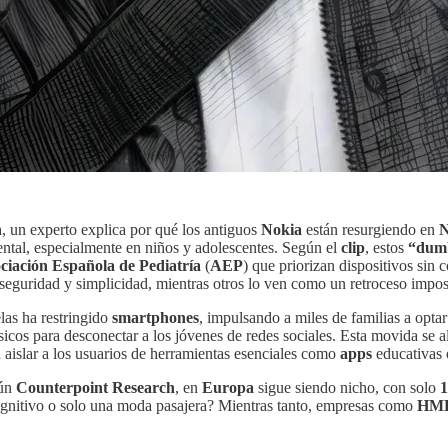
n
, un experto explica por qué los antiguos
Nokia
están resurgiendo en
N
ntal, especialmente en niños y adolescentes. Según el
clip
, estos
“dum
ciación Española de Pediatría
(
AEP
) que priorizan dispositivos sin
seguridad y simplicidad, mientras otros lo ven como un retroceso impos
las ha restringido
smartphones
, impulsando a miles de familias a opta
icos para desconectar a los jóvenes de redes sociales. Esta movida se ali
aislar a los usuarios de herramientas esenciales como
apps
educativas 
ún
Counterpoint Research
, en
Europa
sigue siendo nicho, con solo
1
cognitivo o solo una moda pasajera? Mientras tanto, empresas como
HMD