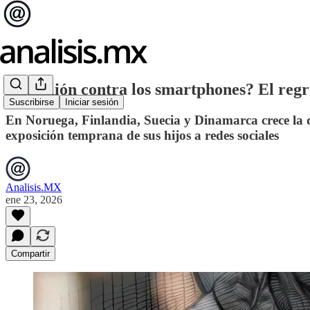
¿Rebelión contra los smartphones? El regres
Suscribirse
Iniciar sesión
En Noruega, Finlandia, Suecia y Dinamarca crece la 
exposición temprana de sus hijos a redes sociales
Analisis.MX
ene 23, 2026
Compartir