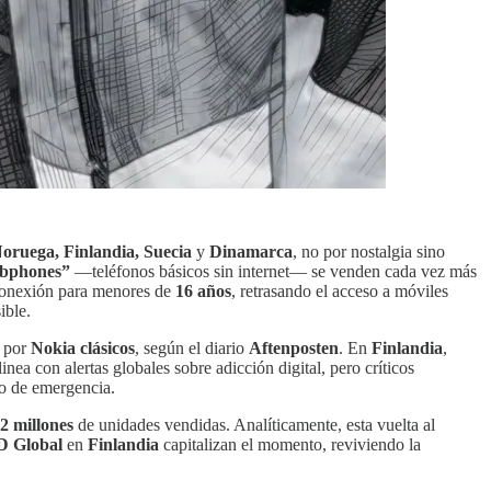
oruega, Finlandia, Suecia
y
Dinamarca
, no por nostalgia sino
bphones”
—teléfonos básicos sin internet— se venden cada vez más
 conexión para menores de
16 años
, retrasando el acceso a móviles
ible.
r por
Nokia clásicos
, según el diario
Aftenposten
. En
Finlandia
,
nea con alertas globales sobre adicción digital, pero críticos
o de emergencia.
2 millones
de unidades vendidas. Analíticamente, esta vuelta al
 Global
en
Finlandia
capitalizan el momento, reviviendo la