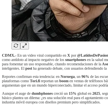
CDMX.-
En un video viral compartido en
X
por
@LatidosDePasio
como antídoto al impacto negativo de los
smartphones
en la salud me
para fomentar un uso responsable, citando recomendaciones de la
Aso
inteligentes. El
post
ha generado debate, con usuarios defendiendo la 
Reportes confirman esta tendencia: en
Noruega
, un
96%
de las escue
plataformas como
Tori.fi
reportan un
boom
en ventas de teléfonos bás
argumentan que en un mundo hiperconectado, limitar el acceso podría 
Aunque el auge de
dumbphones
creció un
15%
global en
2025
, seg
básico plantea un dilema: ¿es una solución real para el agotamiento 
industria móvil europea con diseños premium pero simplificados.