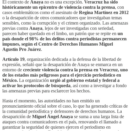
El contexto de
Anaya
no es una excepción.
Veracruz ha sido
históricamente un epicentro de violencia contra la prensa
, con
casos emblemáticos como el asesinato de
Regina Martínez en 2012
o la desaparición de otros comunicadores que investigaban temas
sensibles, como la corrupción y el crimen organizado. Las amenazas
previas contra
Anaya
, lejos de ser investigadas con seriedad,
parecen haber quedado en el limbo, un patrón que se repite en
un
país donde el 98% de los delitos contra periodistas permanecen
impunes, según el Centro de Derechos Humanos Miguel
Agustín Pro Juárez
.
Artículo 19
, organización dedicada a la defensa de la libertad de
expresión, señaló que la desaparición de Anaya se enmarca en un
entorno de
creciente violencia contra la prensa en Veracruz, uno
de los estados más peligrosos para el ejercicio periodístico en
México.
La organización
urgió al gobierno estatal y federal a
activar los protocolos de búsqueda
, así como a investigar a fondo
las amenazas previas para esclarecer los hechos.
Hasta el momento, las autoridades no han emitido un
pronunciamiento oficial sobre el caso, lo que ha generado críticas de
la comunidad periodística y defensores de derechos humanos. La
desaparición de
Miguel Ángel Anaya
se suma a una larga lista de
ataques contra comunicadores en el país, renovando el llamado a
garantizar la seguridad de quienes ejercen el periodismo en