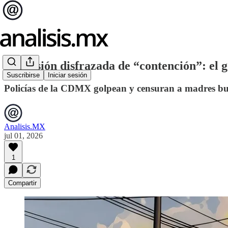
Represión disfrazada de “contención”: el 
Suscribirse
Iniciar sesión
Policías de la CDMX golpean y censuran a madres bu
Analisis.MX
jul 01, 2026
1
Compartir