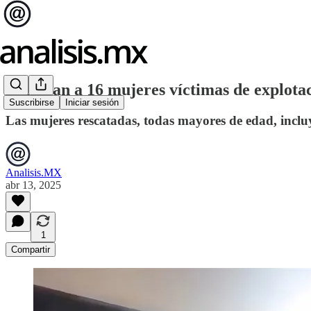
Rescatan a 16 mujeres víctimas de explotac
Suscribirse
Iniciar sesión
Las mujeres rescatadas, todas mayores de edad, incl
Analisis.MX
abr 13, 2025
1
Compartir