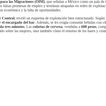
 para las Migraciones (OIM)
, que señalan a México como un país de t
on falsas promesas de empleo y terminan atrapadas en redes de explotació
isis económica y la falta de oportunidades.
e Control
, reveló un esquema de explotación bien estructurado. Según
r el encargado del bar
. Además, se les exigía consumir bebidas con cl
ada tres minutos
. Las
cubetas de cerveza
, vendidas a
600 pesos
, comp
cido sobre las mujeres, sino también cómo el entorno de los bares y cen