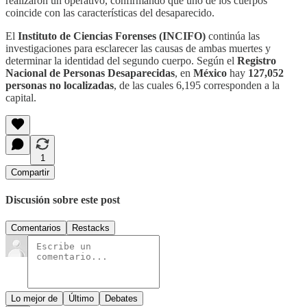
realizaron un operativo, confirmando que uno de los cuerpos
coincide con las características del desaparecido.
El
Instituto de Ciencias Forenses (INCIFO)
continúa las
investigaciones para esclarecer las causas de ambas muertes y
determinar la identidad del segundo cuerpo. Según el
Registro
Nacional de Personas Desaparecidas
, en
México
hay
127,052
personas no localizadas
, de las cuales 6,195 corresponden a la
capital.
1
Compartir
Discusión sobre este post
Comentarios
Restacks
Lo mejor de
Último
Debates