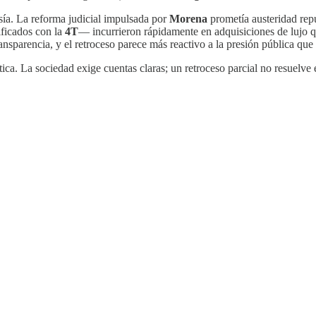
esía. La reforma judicial impulsada por
Morena
prometía austeridad repu
ficados con la
4T
— incurrieron rápidamente en adquisiciones de lujo qu
ansparencia, y el retroceso parece más reactivo a la presión pública qu
tica. La sociedad exige cuentas claras; un retroceso parcial no resuelve