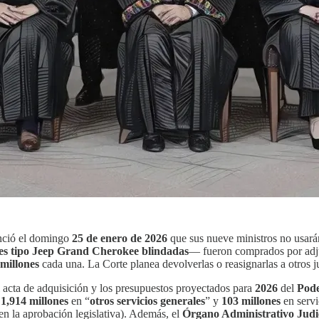
nció el domingo
25 de enero de 2026
que sus nueve ministros no usarán 
es tipo Jeep Grand Cherokee blindadas
— fueron comprados por adju
millones
cada una. La Corte planea devolverlas o reasignarlas a otros ju
l acta de adquisición y los presupuestos proyectados para
2026
del
Pode
1,914 millones
en “
otros servicios generales
” y
103 millones
en servi
 en la aprobación legislativa). Además, el
Órgano Administrativo Judi