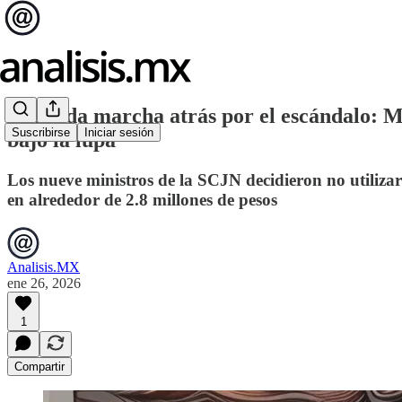
SCJN da marcha atrás por el escándalo: Min
Suscribirse
Iniciar sesión
bajo la lupa
Los nueve ministros de la SCJN decidieron no utiliza
en alrededor de 2.8 millones de pesos
Analisis.MX
ene 26, 2026
1
Compartir