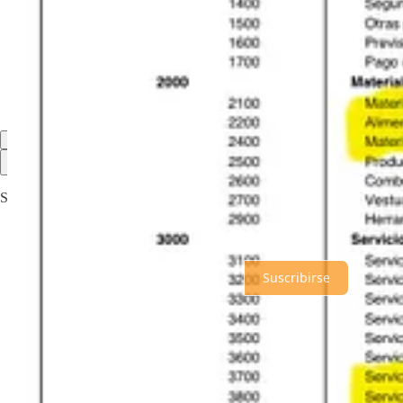
Discusión sobre este post
Comentarios
Restacks
Lo mejor de
Último
Debates
Sin posts
Por supuesto, sigue adelante.
Suscribirse
© 2026 analisis.mx
·
Privacidad
∙
Términos
∙
Aviso de recolección
Crea tu Substack
Descargar la app
Substack
es el hogar de la gran cultura