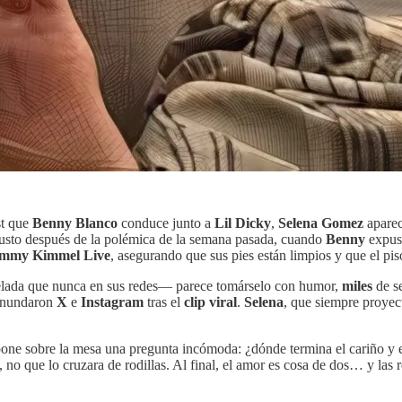
st que
Benny Blanco
conduce junto a
Lil Dicky
,
Selena Gomez
aparec
a justo después de la polémica de la semana pasada, cuando
Benny
expuso
immy Kimmel Live
, asegurando que sus pies están limpios y que el piso
lada que nunca en sus redes— parece tomárselo con humor,
miles
de s
inundaron
X
e
Instagram
tras el
clip viral
.
Selena
, que siempre proye
pone sobre la mesa una pregunta incómoda: ¿dónde termina el cariño y
e, no que lo cruzara de rodillas. Al final, el amor es cosa de dos… y las 