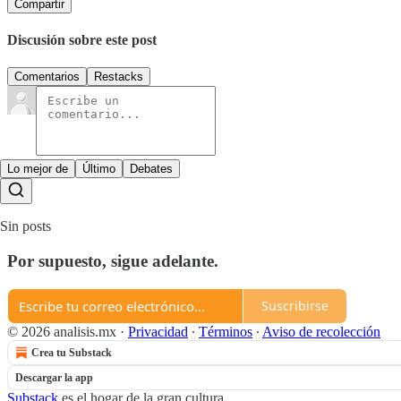
Compartir
Discusión sobre este post
Comentarios
Restacks
Lo mejor de
Último
Debates
Sin posts
Por supuesto, sigue adelante.
Suscribirse
© 2026 analisis.mx
·
Privacidad
∙
Términos
∙
Aviso de recolección
Crea tu Substack
Descargar la app
Substack
es el hogar de la gran cultura