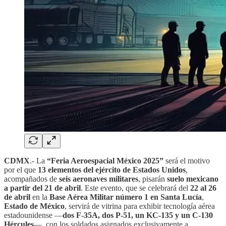
CDMX
.- La
“Feria Aeroespacial México 2025”
será el motivo
por el que
13 elementos del ejército de Estados Unidos
,
acompañados de
seis aeronaves militares
, pisarán
suelo mexicano
a partir del 21 de abril
. Este evento, que se celebrará del
22 al 26
de abril
en la
Base Aérea Militar número 1 en Santa Lucía
,
Estado de México
, servirá de vitrina para exhibir tecnología aérea
estadounidense —
dos F-35A, dos P-51, un KC-135 y un C-130
Hércules
—, con los soldados asignados exclusivamente a