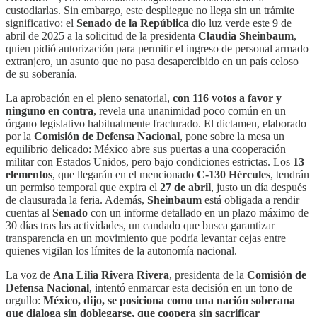
custodiarlas. Sin embargo, este despliegue no llega sin un trámite
significativo: el
Senado de la República
dio luz verde este 9 de
abril de 2025 a la solicitud de la presidenta
Claudia Sheinbaum
,
quien pidió autorización para permitir el ingreso de personal armado
extranjero, un asunto que no pasa desapercibido en un país celoso
de su soberanía.
La aprobación en el pleno senatorial,
con 116 votos a favor y
ninguno en contra
, revela una unanimidad poco común en un
órgano legislativo habitualmente fracturado. El dictamen, elaborado
por la
Comisión de Defensa Nacional
, pone sobre la mesa un
equilibrio delicado: México abre sus puertas a una cooperación
militar con Estados Unidos, pero bajo condiciones estrictas. Los
13
elementos
, que llegarán en el mencionado
C-130 Hércules
, tendrán
un permiso temporal que expira el
27 de abril
, justo un día después
de clausurada la feria. Además,
Sheinbaum
está obligada a rendir
cuentas al
Senado
con un informe detallado en un plazo máximo de
30 días tras las actividades, un candado que busca garantizar
transparencia en un movimiento que podría levantar cejas entre
quienes vigilan los límites de la autonomía nacional.
La voz de
Ana Lilia Rivera Rivera
, presidenta de la
Comisión de
Defensa Nacional
, intentó enmarcar esta decisión en un tono de
orgullo:
México, dijo, se posiciona como una nación soberana
que dialoga sin doblegarse, que coopera sin sacrificar