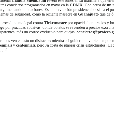
sidenta
Claudia Sheinbaum
reveló este lunes en su mañanera que envi
us tres conciertos programados en mayo en la
CDMX
. Con cerca de
un 
 argumentando limitaciones. Esta intervención presidencial destaca el p
blemas de seguridad, como la reciente masacre en
Guanajuato
que dej
 procedimiento legal contra
Ticketmaster
por opacidad en precios y loc
ogo
por prácticas abusivas, donde boletos se revenden a precios exorbita
ansparentes, más un correo exclusivo para quejas:
conciertos@profeco.
cos ven en esto un distractor: mientras el gobierno invierte tiempo en 
lennials
y
centennials
, pero ¿a costa de ignorar crisis estructurales? El
igual.