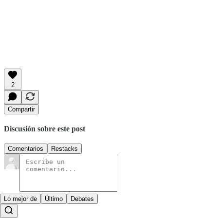
2
Compartir
Discusión sobre este post
Comentarios
Restacks
Lo mejor de
Último
Debates