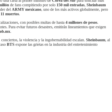
ó una carta al primer ministro de
Corea del Sur
para solicitar más
millón
de fans compitiendo por solo
150 mil entradas
,
Sheinbaum
oder del
ARMY mexicano
, uno de los más activos globalmente, pero
ó
11 muertos
.
alizaciones, con posibles multas de hasta
4 millones de pesos
.
ntes. Para evitar futuros desastres, emitirán lineamientos que exigen
gob.mx
.
conciertos, la violencia y la ingobernabilidad escalan.
Sheinbaum
, al
 caso
BTS
expone las grietas en la industria del entretenimiento