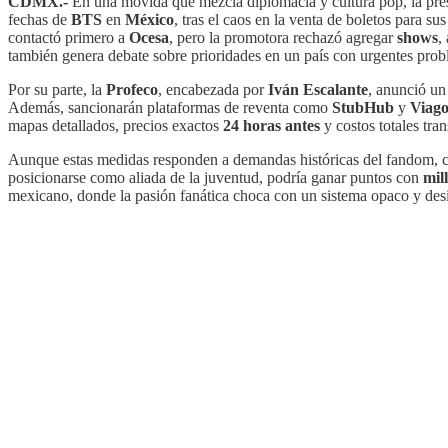
CDMX.-
En una movida que mezcla diplomacia y cultura pop, la pre
fechas de
BTS
en
México
, tras el caos en la venta de boletos para s
contactó primero a
Ocesa
, pero la promotora rechazó agregar
shows
,
también genera debate sobre prioridades en un país con urgentes pro
Por su parte, la
Profeco
, encabezada por
Iván Escalante
, anunció un
Además, sancionarán plataformas de reventa como
StubHub
y
Viag
mapas detallados, precios exactos
24 horas antes
y costos totales tr
Aunque estas medidas responden a demandas históricas del fandom, críti
posicionarse como aliada de la juventud, podría ganar puntos con
mil
mexicano, donde la pasión fanática choca con un sistema opaco y des