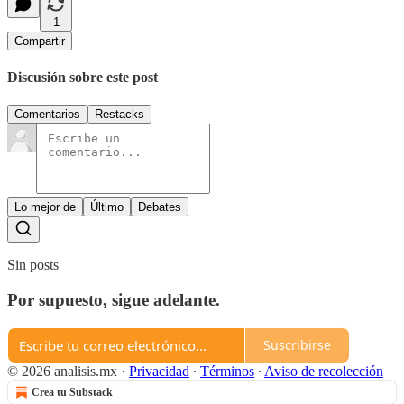
1
Compartir
Discusión sobre este post
Comentarios
Restacks
Lo mejor de
Último
Debates
Sin posts
Por supuesto, sigue adelante.
Suscribirse
© 2026 analisis.mx
·
Privacidad
∙
Términos
∙
Aviso de recolección
Crea tu Substack