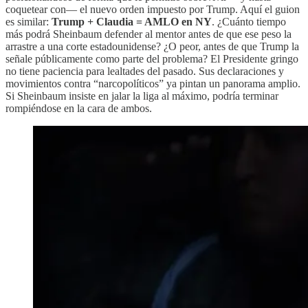
coquetear con— el nuevo orden impuesto por Trump. Aquí el guion
es similar:
Trump + Claudia = AMLO en NY
. ¿Cuánto tiempo
más podrá Sheinbaum defender al mentor antes de que ese peso la
arrastre a una corte estadounidense? ¿O peor, antes de que Trump la
señale públicamente como parte del problema? El Presidente gringo
no tiene paciencia para lealtades del pasado. Sus declaraciones y
movimientos contra “narcopolíticos” ya pintan un panorama amplio.
Si Sheinbaum insiste en jalar la liga al máximo, podría terminar
rompiéndose en la cara de ambos.