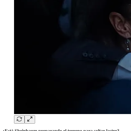
¿Está Sheinbaum preparando el terreno para soltar lastre?