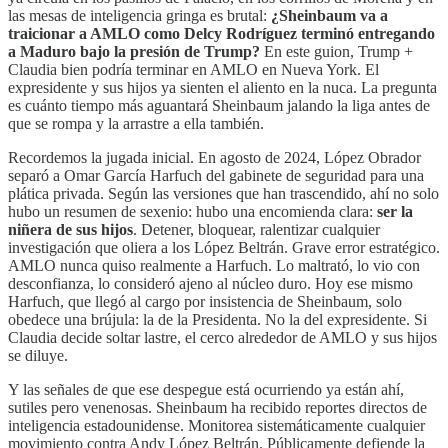
las mesas de inteligencia gringa es brutal:
¿Sheinbaum va a
traicionar a AMLO como Delcy Rodríguez terminó entregando
a Maduro bajo la presión de Trump?
En este guion, Trump +
Claudia bien podría terminar en AMLO en Nueva York. El
expresidente y sus hijos ya sienten el aliento en la nuca. La pregunta
es cuánto tiempo más aguantará Sheinbaum jalando la liga antes de
que se rompa y la arrastre a ella también.
Recordemos la jugada inicial. En agosto de 2024, López Obrador
separó a Omar García Harfuch del gabinete de seguridad para una
plática privada. Según las versiones que han trascendido, ahí no solo
hubo un resumen de sexenio: hubo una encomienda clara:
ser la
niñera de sus hijos
. Detener, bloquear, ralentizar cualquier
investigación que oliera a los López Beltrán. Grave error estratégico.
AMLO nunca quiso realmente a Harfuch. Lo maltrató, lo vio con
desconfianza, lo consideró ajeno al núcleo duro. Hoy ese mismo
Harfuch, que llegó al cargo por insistencia de Sheinbaum, solo
obedece una brújula: la de la Presidenta. No la del expresidente. Si
Claudia decide soltar lastre, el cerco alrededor de AMLO y sus hijos
se diluye.
Y las señales de que ese despegue está ocurriendo ya están ahí,
sutiles pero venenosas. Sheinbaum ha recibido reportes directos de
inteligencia estadounidense. Monitorea sistemáticamente cualquier
movimiento contra Andy López Beltrán. Públicamente defiende la