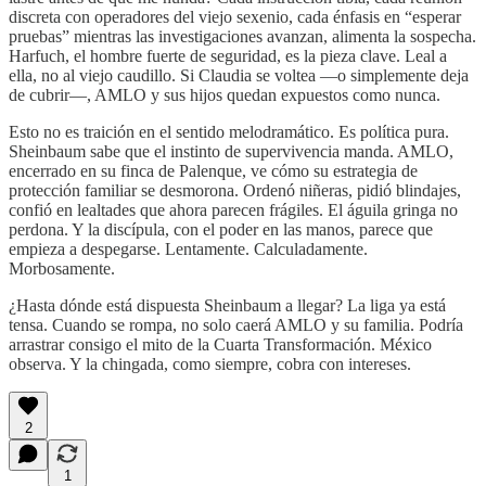
discreta con operadores del viejo sexenio, cada énfasis en “esperar
pruebas” mientras las investigaciones avanzan, alimenta la sospecha.
Harfuch, el hombre fuerte de seguridad, es la pieza clave. Leal a
ella, no al viejo caudillo. Si Claudia se voltea —o simplemente deja
de cubrir—, AMLO y sus hijos quedan expuestos como nunca.
Esto no es traición en el sentido melodramático. Es política pura.
Sheinbaum sabe que el instinto de supervivencia manda. AMLO,
encerrado en su finca de Palenque, ve cómo su estrategia de
protección familiar se desmorona. Ordenó niñeras, pidió blindajes,
confió en lealtades que ahora parecen frágiles. El águila gringa no
perdona. Y la discípula, con el poder en las manos, parece que
empieza a despegarse. Lentamente. Calculadamente.
Morbosamente.
¿Hasta dónde está dispuesta Sheinbaum a llegar? La liga ya está
tensa. Cuando se rompa, no solo caerá AMLO y su familia. Podría
arrastrar consigo el mito de la Cuarta Transformación. México
observa. Y la chingada, como siempre, cobra con intereses.
2
1