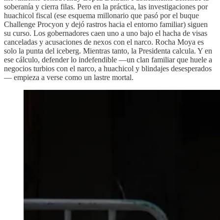
soberanía y cierra filas. Pero en la práctica, las investigaciones por
huachicol fiscal (ese esquema millonario que pasó por el buque
Challenge Procyon y dejó rastros hacia el entorno familiar) siguen
su curso. Los gobernadores caen uno a uno bajo el hacha de visas
canceladas y acusaciones de nexos con el narco. Rocha Moya es
solo la punta del iceberg. Mientras tanto, la Presidenta calcula. Y en
ese cálculo, defender lo indefendible —un clan familiar que huele a
negocios turbios con el narco, a huachicol y blindajes desesperados
— empieza a verse como un lastre mortal.