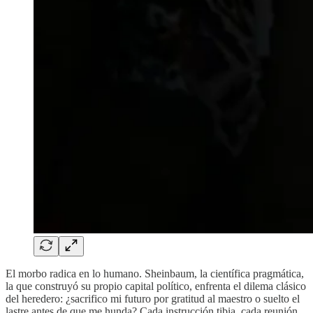
El morbo radica en lo humano. Sheinbaum, la científica pragmática,
la que construyó su propio capital político, enfrenta el dilema clásico
del heredero: ¿sacrifico mi futuro por gratitud al maestro o suelto el
lastre antes de que me hunda? Cada instrucción tibia, cada reunión