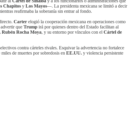
atir al
Cártel de Sinaloa
y a los funcionarios o administraciones que
s Chapitos
y
Los Mayos
—. La presidenta mexicana se limitó a decir
ientras reafirmaba la soberanía sin entrar al fondo.
directo.
Carter
elogió la cooperación mexicana en operaciones como
 advertir que
Trump
irá por quienes dentro del Estado facilitan al
, Rubén Rocha Moya
, y su entorno por vínculos con el
Cártel de
lectivos contra cárteles rivales. Esquivar la advertencia no fortalece
e miles de muertes por sobredosis en
EE.UU.
y violencia persistente