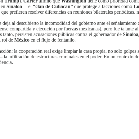
ión
Trump
).
Carter
afirmó que
Washington
tiene como prioridad comb
s en
Sinaloa
—el
“clan de Culiacán”
que protege a facciones como
Lo
 que prefieren resolver diferencias en reuniones bilaterales periódicas, m
 deja al descubierto la incomodidad del gobierno ante el señalamiento 
ense compartida y ejecución por fuerzas mexicanas), pero fue tajante al
s tanto, persisten acusaciones públicas contra el gobernador de
Sinaloa
l rol de
México
en el flujo de fentanilo.
cción: la cooperación real exige limpiar la casa propia, no solo golpes se
la infiltración de estructuras criminales en el poder. En un contexto d
dencia.