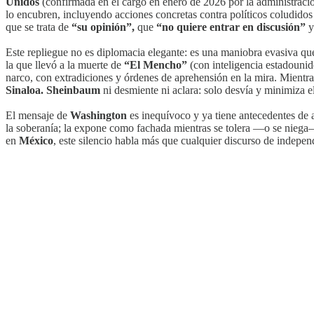
Unidos
(confirmada en el cargo en enero de 2026 por la administrac
lo encubren, incluyendo acciones concretas contra políticos coludido
que se trata de
“su opinión”,
que
“no quiere entrar en discusión”
y
Este repliegue no es diplomacia elegante: es una maniobra evasiva que
la que llevó a la muerte de
“El Mencho”
(con inteligencia estadounid
narco, con extradiciones y órdenes de aprehensión en la mira. Mientra
Sinaloa. Sheinbaum
ni desmiente ni aclara: solo desvía y minimiza e
El mensaje de
Washington
es inequívoco y ya tiene antecedentes de a
la soberanía; la expone como fachada mientras se tolera —o se niega— 
en
México
, este silencio habla más que cualquier discurso de indepen