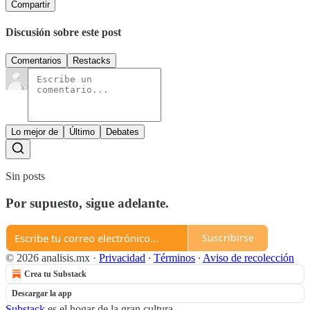
Compartir
Discusión sobre este post
Comentarios
Restacks
Lo mejor de
Último
Debates
Sin posts
Por supuesto, sigue adelante.
Suscribirse
© 2026 analisis.mx
·
Privacidad
∙
Términos
∙
Aviso de recolección
Crea tu Substack
Descargar la app
Substack
es el hogar de la gran cultura