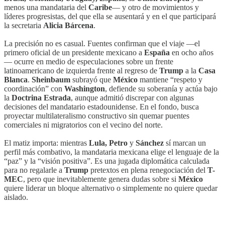
menos una mandataria del
Caribe
— y otro de movimientos y
líderes progresistas, del que ella se ausentará y en el que participará
la secretaria
Alicia Bárcena
.
La precisión no es casual. Fuentes confirman que el viaje —el
primero oficial de un presidente mexicano a
España
en ocho años
— ocurre en medio de especulaciones sobre un frente
latinoamericano de izquierda frente al regreso de
Trump
a la
Casa
Blanca
.
Sheinbaum
subrayó que
México
mantiene “respeto y
coordinación” con
Washington
, defiende su soberanía y actúa bajo
la
Doctrina Estrada
, aunque admitió discrepar con algunas
decisiones del mandatario estadounidense. En el fondo, busca
proyectar multilateralismo constructivo sin quemar puentes
comerciales ni migratorios con el vecino del norte.
El matiz importa: mientras
Lula, Petro
y
Sánchez
sí marcan un
perfil más combativo, la mandataria mexicana elige el lenguaje de la
“paz” y la “visión positiva”. Es una jugada diplomática calculada
para no regalarle a
Trump
pretextos en plena renegociación del
T-
MEC
, pero que inevitablemente genera dudas sobre si
México
quiere liderar un bloque alternativo o simplemente no quiere quedar
aislado.