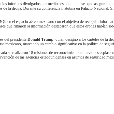
a los informes divulgados por medios estadounidenses que aseguran que 
eles de la droga. Durante su conferencia matutina en Palacio Nacional,
Q9 en el espacio aéreo mexicano con el objetivo de recopilar informació
ses que filtraron la información destacaron que estos drones habían si
nes del presidente
Donald Trump
, quien designó a los cárteles de la d
orio mexicano, marcando un cambio significativo en la política de segu
ada se realizaron 18 misiones de reconocimiento con aviones espías en
ervención de las agencias estadounidenses en asuntos de seguridad mex