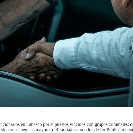
ncionarios en Tabasco por supuestos vínculos con grupos criminales; 
do sin consecuencias mayores). Reportajes como los de ProPublica rec