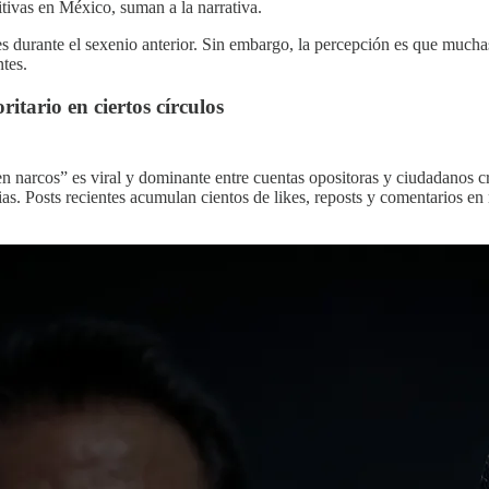
itivas en México, suman a la narrativa.
 durante el sexenio anterior. Sin embargo, la percepción es que muchas 
ntes.
itario en ciertos círculos
n narcos” es viral y dominante entre cuentas opositoras y ciudadanos 
rias. Posts recientes acumulan cientos de likes, reposts y comentarios