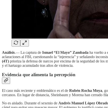
Análisis
.— La captura de
Ismael “El Mayo” Zambada
ha vuelto a 
aclaraciones al FBI, cuestionando la “injerencia” y señalando inconsi
(4T)
prioriza la defensa de narcos por encima de la seguridad de los 
y el hartazgo acumulado tras años de violencia.
Evidencia que alimenta la percepción
El caso más reciente y emblemático es el de
Rubén Rocha Moya
, g
cercanos. En lugar de distancia, Sheinbaum y Morena han cerrado fila
No es aislado. Durante el sexenio de
Andrés Manuel López Obrad
cártel para evitar una masacre mayor. El gobierno lo justificó como 