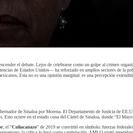
encender el debate. Lejos de celebrarse como un golpe al crimen organiz
stencias de Estados Unidos— ha reforzado en amplios sectores de la pob
mexicanos. Esta no es una opinión marginal: es una percepción extendi
obernador de Sinaloa por Morena. El Departamento de Justicia de EE.UU
s. Esto ocurre en el estado cuna del Cártel de Sinaloa, donde “El May
or
, el “
Culiacanazo
” de 2019 se convirtió en símbolo: fuerzas federale
pragmatismo; la crítica lo leyó como capitulación. AMLO visitó repetid