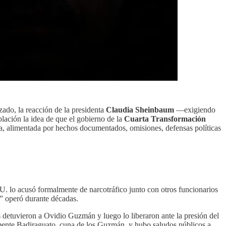
ado, la reacción de la presidenta
Claudia Sheinbaum
—exigiendo
lación la idea de que el gobierno de la
Cuarta Transformación
da, alimentada por hechos documentados, omisiones, defensas políticas
. lo acusó formalmente de narcotráfico junto con otros funcionarios
o” operó durante décadas.
s detuvieron a Ovidio Guzmán y luego lo liberaron ante la presión del
amente Badiraguato, cuna de los Guzmán, y hubo saludos públicos a