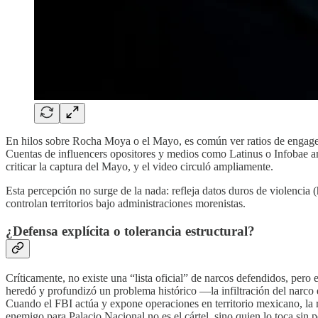
En hilos sobre Rocha Moya o el Mayo, es común ver ratios de engagem
Cuentas de influencers opositores y medios como Latinus o Infobae am
criticar la captura del Mayo, y el video circuló ampliamente.
Esta percepción no surge de la nada: refleja datos duros de violencia (
controlan territorios bajo administraciones morenistas.
¿Defensa explícita o tolerancia estructural?
Críticamente, no existe una “lista oficial” de narcos defendidos, pero e
heredó y profundizó un problema histórico —la infiltración del narco 
Cuando el FBI actúa y expone operaciones en territorio mexicano, la r
enemigo para Palacio Nacional no es el cártel, sino quien lo toca sin 