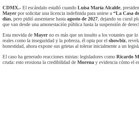
CDMX.-
El escándalo estalló cuando
Luisa María Alcalde
, preside
Mayer
por solicitar una licencia indefinida para unirse a
“La Casa d
días
, pero pidió ausentarse hasta
agosto de 2027
, dejando su curul pl
que van desde una amonestación pública hasta la suspensión de derech
Esta movida de
Mayer
no es más que un insulto a los votantes que lo
reales como la inseguridad y la pobreza, él opta por el
showbiz
, revel
honestidad, ahora expone sus grietas al tolerar inicialmente a un legi
El caso ha generado reacciones mixtas: legisladores como
Ricardo M
cruda: esto erosiona la credibilidad de
Morena
y evidencia cómo el e