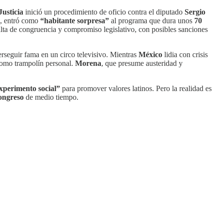
usticia
inició un procedimiento de oficio contra el diputado
Sergio
, entró como
“habitante sorpresa”
al programa que dura unos
70
falta de congruencia y compromiso legislativo, con posibles sanciones
erseguir fama en un circo televisivo. Mientras
México
lidia con crisis
 como trampolín personal.
Morena
, que presume austeridad y
xperimento social”
para promover valores latinos. Pero la realidad es
ongreso
de medio tiempo.