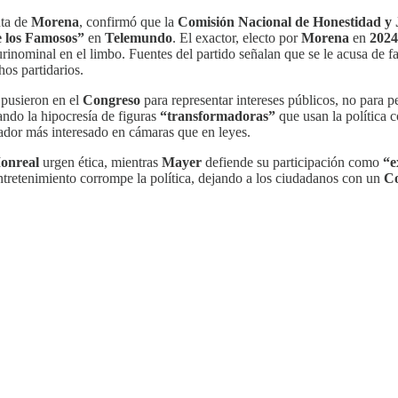
nta de
Morena
, confirmó que la
Comisión Nacional de Honestidad y J
e los Famosos”
en
Telemundo
. El exactor, electo por
Morena
en
2024
urinominal en el limbo. Fuentes del partido señalan que se le acusa de 
os partidarios.
 pusieron en el
Congreso
para representar intereses públicos, no para p
ando la hipocresía de figuras
“transformadoras”
que usan la política
slador más interesado en cámaras que en leyes.
onreal
urgen ética, mientras
Mayer
defiende su participación como
“e
ntretenimiento corrompe la política, dejando a los ciudadanos con un
C