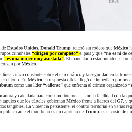
e de
Estados Unidos, Donald Trump
, reiteró sin rodeos que
México
ha
 grupos criminales
“dirigen por completo”
el país y que
“no es ni de 
que
“es una mujer muy asustada”
. El mandatario estadounidense tambi
e cruzan por
México
.
línea crítica constante sobre el narcotráfico y la seguridad en la fronte
cer el tono. En
México
, la respuesta oficial llegó de inmediato por boc
inbaum
como una líder
“valiente”
que enfrenta al crimen organizado
“
dora y calculada para consumo interno—, sino la facilidad con la que s
n tapujos que los cárteles gobiernan
México
frente a líderes del
G7
, y q
dos tangibles. La violencia persistente, el control territorial en varias 
ión pública ante el mundo no es un capricho de
Trump
: es el costo de 