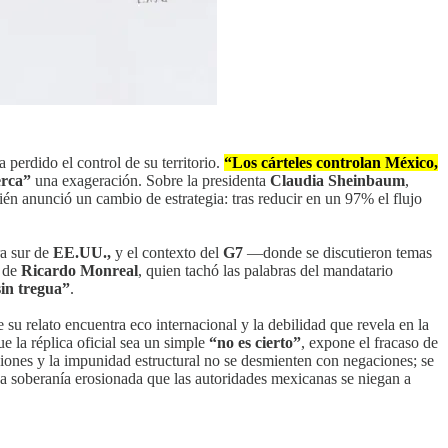
 perdido el control de su territorio.
“Los cárteles controlan México,
cerca”
una exageración. Sobre la presidenta
Claudia Sheinbaum
,
én anunció un cambio de estrategia: tras reducir en un 97% el flujo
ra sur de
EE.UU.,
y el contexto del
G7
—donde se discutieron temas
a de
Ricardo Monreal
, quien tachó las palabras del mandatario
sin tregua”
.
u relato encuentra eco internacional y la debilidad que revela en la
ue la réplica oficial sea un simple
“no es cierto”
, expone el fracaso de
regiones y la impunidad estructural no se desmienten con negaciones; se
una soberanía erosionada que las autoridades mexicanas se niegan a