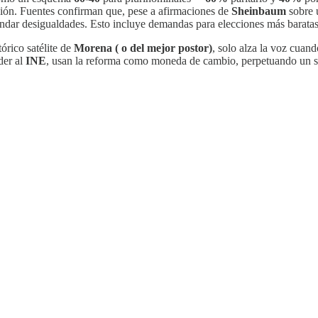
ación. Fuentes confirman que, pese a afirmaciones de
Sheinbaum
sobre 
ar desigualdades. Esto incluye demandas para elecciones más baratas, p
stórico satélite de
Morena ( o del mejor postor)
, solo alza la voz cuan
der al
INE
, usan la reforma como moneda de cambio, perpetuando un si