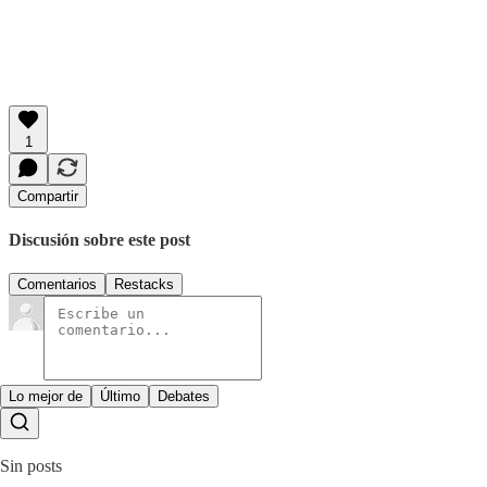
1
Compartir
Discusión sobre este post
Comentarios
Restacks
Lo mejor de
Último
Debates
Sin posts