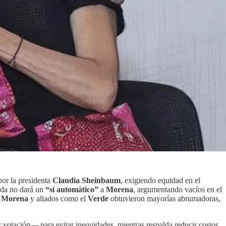
por la presidenta
Claudia Sheinbaum
, exigiendo equidad en el
ada no dará un
“sí automático”
a
Morena
, argumentando vacíos en el
e
Morena
y aliados como el
Verde
obtuvieron mayorías abrumadoras,
r votación— para evitar inequidades, mientras respalda reducir costos