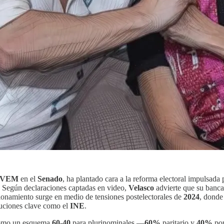
PVEM
en el
Senado
, ha plantado cara a la reforma electoral impulsada 
. Según declaraciones captadas en video,
Velasco
advierte que su banc
cionamiento surge en medio de tensiones postelectorales de
2024
, dond
ituciones clave como el
INE
.
 como un esquema
60-40
para plurinominales —
60%
paritario y
40%
po