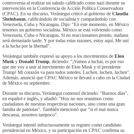
controversia al realizar un saludo calificado como nazi durante su
intervención en la Conferencia de Acción Política Conservadora
(CPAC). En su discurso, Verástegui criticó al gobierno de
Claudia
Sheinbaum
, calificándolo de socialista y comparándolo con
Venezuela, Cuba y Nicaragua. Dijo: "En este momento, en México
tenemos un gobierno socialista. México se está volviendo como
Venezuela, Cuba o Nicaragua. Si no reaccionamos pronto, mañana
será demasiado tarde. Y por todas estas razones, estoy aquí. Me uní
a la lucha por la libertad".
Verástegui también expresó su apoyo a los movimientos de
Elon
Musk
y
Donald Trump
, diciendo: "¡Vamos a luchar, es por eso
que me voy a unir al movimiento de Elon Musk y el presidente
Trump! Mi corazón va para todos ustedes. Luchen, luchen, luchen".
Además, anunció que CPAC México se llevará a cabo en la Ciudad
de México en septiembre.
Durante su discurso, Verástegui comenzó diciendo: "Buenos días",
en español e inglés, y añadió: "Hoy no nos reunimos como
ciudadanos de nuestras respectivas naciones, sino como una gran
familia de patriotas". También mencionó que "si el mal nunca
descansa, nosotros tampoco".
Verástegui intentó infructuosamente su registro como candidato
presidencial en México, y su participación en CPAC confirma su