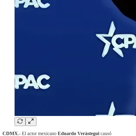
CDMX
.- El actor mexicano
Eduardo Verástegui
causó