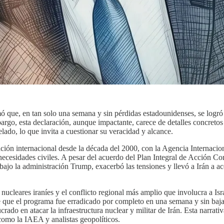
ó que, en tan solo una semana y sin pérdidas estadounidenses, se logró 
mbargo, esta declaración, aunque impactante, carece de detalles concreto
ado, lo que invita a cuestionar su veracidad y alcance.
ación internacional desde la década del 2000, con la Agencia Internac
 necesidades civiles. A pesar del acuerdo del Plan Integral de Acción C
 bajo la administración Trump, exacerbó las tensiones y llevó a Irán a a
 nucleares iraníes y el conflicto regional más amplio que involucra a Isr
de que el programa fue erradicado por completo en una semana y sin baja
rado en atacar la infraestructura nuclear y militar de Irán. Esta narrativ
como la IAEA y analistas geopolíticos.