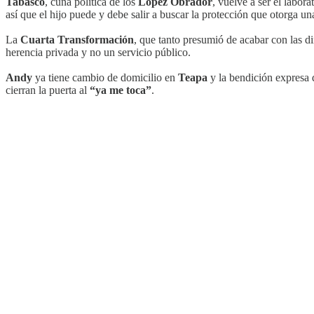
Tabasco
, cuna política de los
López Obrador
, vuelve a ser el labor
así que el hijo puede y debe salir a buscar la protección que otorga un
La
Cuarta Transformación
, que tanto presumió de acabar con las d
herencia privada y no un servicio público.
Andy
ya tiene cambio de domicilio en
Teapa
y la bendición expresa d
cierran la puerta al
“ya me toca”
.