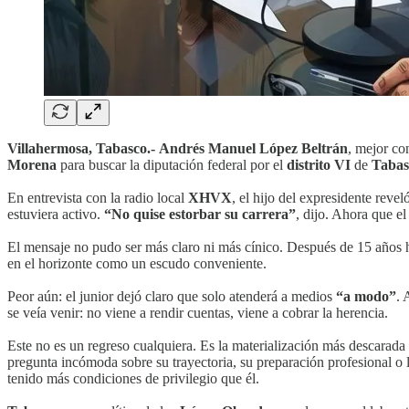
Villahermosa, Tabasco.-
Andrés Manuel López Beltrán
, mejor c
Morena
para buscar la diputación federal por el
distrito VI
de
Taba
En entrevista con la radio local
XHVX
, el hijo del expresidente rev
estuviera activo.
“No quise estorbar su carrera”
, dijo. Ahora que e
El mensaje no pudo ser más claro ni más cínico. Después de 15 años h
en el horizonte como un escudo conveniente.
Peor aún: el junior dejó claro que solo atenderá a medios
“a modo”
. 
se veía venir: no viene a rendir cuentas, viene a cobrar la herencia.
Este no es un regreso cualquiera. Es la materialización más descarad
pregunta incómoda sobre su trayectoria, su preparación profesional o
tenido más condiciones de privilegio que él.