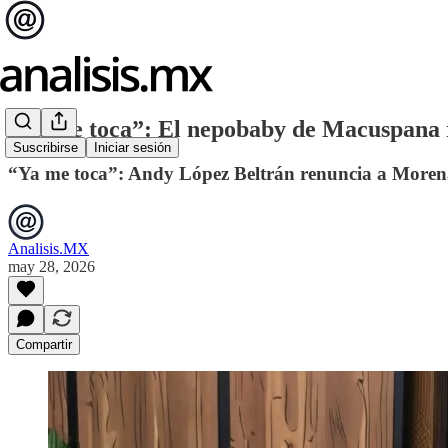
“Ya me toca”: El nepobaby de Macuspana r
Suscribirse
Iniciar sesión
“Ya me toca”: Andy López Beltrán renuncia a Morena
Analisis.MX
may 28, 2026
Compartir