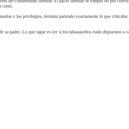
atorio del continuismo familiar. El pacto familiar se rompió no por con
a curul.
inastías y los privilegios, termina pariendo exactamente lo que critica
e su padre. Lo que sigue es ver si los tabasqueños están dispuestos a val