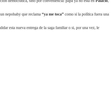
vicción democrática, sino por conveniencia: papá ya no está en
Palacio
,
ba: un nepobaby que reclama
“ya me toca”
como si la política fuera una
idar esta nueva entrega de la saga familiar o si, por una vez, le