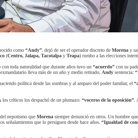
onocido como
“Andy”
, dejó de ser el operador discreto de
Morena
y sa
sco
(
Centro, Jalapa, Tacotalpa
y
Teapa
) rumbo a las elecciones inte
eló con toda naturalidad que durante años tuvo un
“acuerdo”
con su padr
l exmandatario lleva más de un año y medio retirado,
Andy
sentencia:
“
aciendo política desde las sombras y al amparo del poder familiar, el
“
A los críticos los despachó de un plumazo:
“voceros de la oposición”
. 
a del nepotismo que
Morena
siempre denunció en otros. Un hombre que 
 los señalamientos que lo persiguen desde hace años.
“Igualdad de con