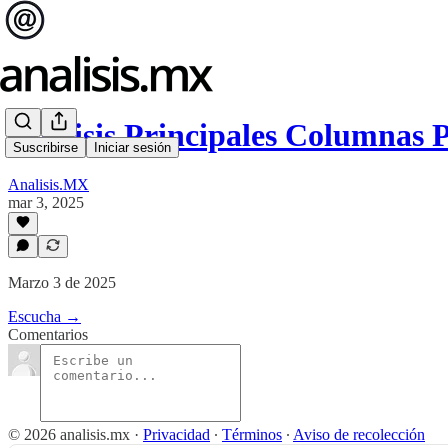
Análisis Principales Columnas 
Suscribirse
Iniciar sesión
Analisis.MX
mar 3, 2025
Marzo 3 de 2025
Escucha →
Comentarios
© 2026 analisis.mx
·
Privacidad
∙
Términos
∙
Aviso de recolección