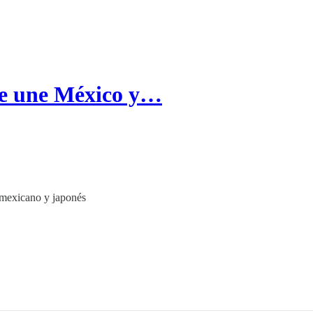
ue une México y…
 mexicano y japonés