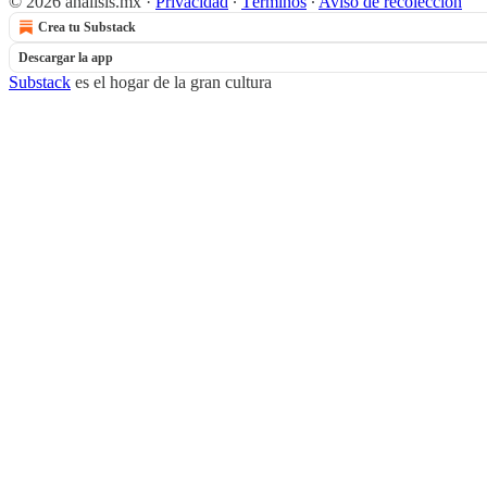
© 2026 analisis.mx
·
Privacidad
∙
Términos
∙
Aviso de recolección
Crea tu Substack
Descargar la app
Substack
es el hogar de la gran cultura