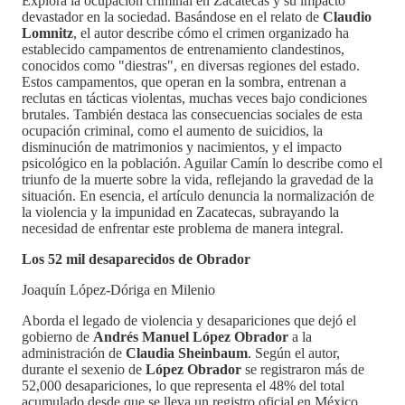
Explora la ocupación criminal en Zacatecas y su impacto
devastador en la sociedad. Basándose en el relato de
Claudio
Lomnitz
, el autor describe cómo el crimen organizado ha
establecido campamentos de entrenamiento clandestinos,
conocidos como "diestras", en diversas regiones del estado.
Estos campamentos, que operan en la sombra, entrenan a
reclutas en tácticas violentas, muchas veces bajo condiciones
brutales. También destaca las consecuencias sociales de esta
ocupación criminal, como el aumento de suicidios, la
disminución de matrimonios y nacimientos, y el impacto
psicológico en la población. Aguilar Camín lo describe como el
triunfo de la muerte sobre la vida, reflejando la gravedad de la
situación. En esencia, el artículo denuncia la normalización de
la violencia y la impunidad en Zacatecas, subrayando la
necesidad de enfrentar este problema de manera integral.
Los 52 mil desaparecidos de Obrador
Joaquín López-Dóriga en Milenio
Aborda el legado de violencia y desapariciones que dejó el
gobierno de
Andrés Manuel López Obrador
a la
administración de
Claudia Sheinbaum
. Según el autor,
durante el sexenio de
López Obrador
se registraron más de
52,000 desapariciones, lo que representa el 48% del total
acumulado desde que se lleva un registro oficial en México.