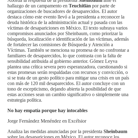
Aborda la respuesta de la presidenta
Sheinbaum
ante el
hallazgo de un campamento en
Teuchitlán
por parte de
organizaciones de buscadores de desaparecidos. El autor
destaca cómo este evento llevó a la presidenta a reconocer la
deuda histórica de la administración actual y pasada con las
víctimas de desapariciones en México. El texto subraya varios
compromisos anunciados por Sheinbaum, como priorizar la
búsqueda, localización e identificación de las víctimas, además
de fortalecer las comisiones de Búsqueda y Atención a
Víctimas. También se menciona su promesa de no confrontar a
familiares de desaparecidos, lo que contrasta con la falta de
sensibilidad atribuida al gobierno anterior. Gómez Leyva
plantea una crítica severa pero esperanzadora, cuestionando si
estas promesas serán respaldadas con recursos y convicción, o
si se trata de un gesto político para mitigar una crisis en un país
con más de 120 mil desaparecidos. El autor concluye con un
tono de escepticismo, dejando abierta la posibilidad de que
estas acciones sean un cambio significativo o simplemente una
estrategia política.
No hay empatía porque hay intocables
Jorge Fernández Menéndez en Excélsior
Analiza las medidas anunciadas por la presidenta
Sheinbaum
sobre las desapariciones en México. El autor reconoce los