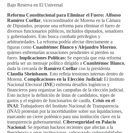
Bajo Reserva en El Universal
Reforma Constitucional para Eliminar el Fuero:
Alfonso
Ramírez Cuéllar
, vicecoordinador de Morena en la Cámara
de Diputados, propone una reforma para eliminar el fuero de
diversos funcionarios públicos, incluidos diputados, senadores
y gobernadores. Esto busca combatir privilegios y
arbitrariedades. La reforma podría afectar directamente a
figuras como
Cuauhtémoc Blanco y Alejandro Moreno
,
quienes enfrentarían acusaciones pendientes si pierden su
fuero.
Implicaciones Políticas:
Se especula que esta reforma
podría ser un mensaje político dirigido a
Cuauhtémoc Blanco
,
dada la cercanía de
Ramírez Cuéllar
con la presidenta
Claudia Sheinbaum
. Esto refleja tensiones internas dentro de
Morena.
Complicaciones en la Elección Judicial:
El Instituto
Nacional Electoral (
INE
) enfrenta desafíos logísticos y
financieros para organizar las campañas de la elección judicial.
Esto incluye la definición de listas de candidatos, topes de
gastos y el registro de funcionarios de casilla.
Crisis en el
INAI
: Trabajadores del Instituto Nacional de Transparencia
(INAI) protestan por la incertidumbre sobre sus liquidaciones,
marcando un cierre polémico para una institución clave en la
transparencia gubernamental.
Ciberseguridad en Palacio
Nacional:
Se reportan hackeos recientes que afectan a la
Presidencia y otras instituciones, subrayando vulnerabilidades