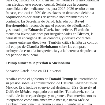
México, destacando cómo las luchas internas y la inexperiencia
han afectado este proceso crucial. Señala que la compra
consolidada de medicamentos para 2025-2026 resultó en un
fracaso, con casi el 70% de las claves en desabasto debido a
adquisiciones declaradas desiertas o incumplimientos de
contratos. La Secretaría de Salud, liderada por
David
Kershenobich
, reconoció que el proceso de adjudicación,
gestionado por
Eduardo Clark
, fue ineficaz. El artículo
menciona investigaciones por irregularidades en
Birmex
, la
paraestatal encargada de las compras, y destaca conflictos
internos entre sus directivos. También critica la falta de control
del equipo de
Claudia Sheinbaum
sobre las compras,
atribuyendo esto a la inexperiencia y a la herencia de prácticas
del periodo neoliberal.
Trump aumenta la presión a Sheinbaum
Salvador García Soto en El Universal
Analiza cómo el gobierno de
Donald Trump
ha intensificado
su presión sobre la administración de
Claudia Sheinbaum
en
México. Esto incluye el envío del destructor
USS Gravely al
Golfo de México
, equipado con misiles
Tomahawk
, con la
misión de interceptar drogas y migrantes. Este movimiento es
interpretado como una amenaza o mensaje hacia México.
También menciona que Trump elogió a Sheinbaum en una