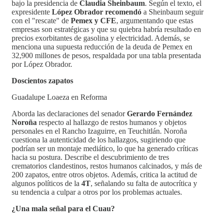
bajo la presidencia de
Claudia Sheinbaum
. Según el texto, el
expresidente
López Obrador recomendó
a Sheinbaum seguir
con el "rescate" de
Pemex y CFE
, argumentando que estas
empresas son estratégicas y que su quiebra habría resultado en
precios exorbitantes de gasolina y electricidad. Además, se
menciona una supuesta reducción de la deuda de Pemex en
32,900 millones de pesos, respaldada por una tabla presentada
por López Obrador.
Doscientos zapatos
Guadalupe Loaeza en Reforma
Aborda las declaraciones del senador
Gerardo Fernández
Noroña
respecto al hallazgo de restos humanos y objetos
personales en el Rancho Izaguirre, en Teuchitlán. Noroña
cuestiona la autenticidad de los hallazgos, sugiriendo que
podrían ser un montaje mediático, lo que ha generado críticas
hacia su postura. Describe el descubrimiento de tres
crematorios clandestinos, restos humanos calcinados, y más de
200 zapatos, entre otros objetos. Además, critica la actitud de
algunos políticos de la
4T
, señalando su falta de autocrítica y
su tendencia a culpar a otros por los problemas actuales.
¿Una mala señal para el Cuau?